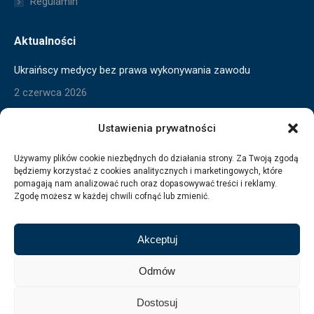
Regulamin
Aktualności
Ukraińscy medycy bez prawa wykonywania zawodu
2 czerwca 2026
Skrócony czas pracy w toku
Ustawienia prywatności
2 czerwca 2026
Używamy plików cookie niezbędnych do działania strony. Za Twoją zgodą
będziemy korzystać z cookies analitycznych i marketingowych, które
Wygaszanie pomocy dla Ukraińców
pomagają nam analizować ruch oraz dopasowywać treści i reklamy.
3 marca 2026
Zgodę możesz w każdej chwili cofnąć lub zmienić.
Akceptuj
Odmów
Dostosuj
MAGAZYN DZIAŁÓW KADR I PŁAC SFERY BUDŻETOWEJ