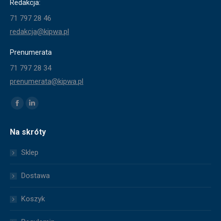
Redakcja:
71 797 28 46
redakcja@kipwa.pl
Prenumerata
71 797 28 34
prenumerata@kipwa.pl
Znajdź nas na:
Facebook
Linkedin
page
page
Na skróty
opens
opens
in
in
Sklep
new
new
window
window
Dostawa
Koszyk