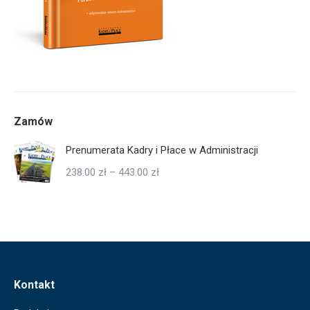
Zamów
Prenumerata Kadry i Płace w Administracji
Zakres
238.00
zł
–
443.00
zł
cen:
od
238.00 zł
do
443.00 zł
Kontakt