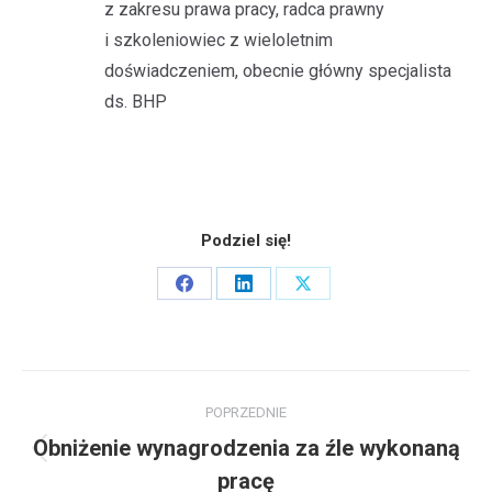
z zakresu prawa pracy, radca prawny
i szkoleniowiec z wieloletnim
doświadczeniem, obecnie główny specjalista
ds. BHP
Podziel się!
Share
Share
Share
on
on
on
Facebook
LinkedIn
X
Nawigacja
POPRZEDNIE
wpisów
Obniżenie wynagrodzenia za źle wykonaną
Poprzedni
pracę