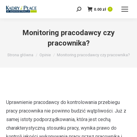
0.00
zł
Szukaj:
0
Monitoring pracodawcy czy
pracownika?
Jesteś tutaj:
Strona główna
Opinie
Monitoring pracodawcy czy pracownika?
Uprawnienie pracodawcy do kontrolowania przebiegu
pracy pracownika nie powinno budzić wątpliwości. Już z
samej istoty podporządkowania, która jest cechą
charakterystyczną stosunku pracy, wynika prawo do
kontroli jakości wykonywania pracy przez pracownika i