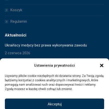
Koszyk
Regulamin
Aktualności
Ukraińscy medycy bez prawa wykonywania zawodu
2 czerwca 2026
Skrócony czas pracy w toku
Ustawienia prywatności
2 czerwca 2026
Używamy plików cookie niezbędnych do działania strony. Za Twoją zgodą
będziemy korzystać z cookies analitycznych i marketingowych, które
Wygaszanie pomocy dla Ukraińców
pomagają nam analizować ruch oraz dopasowywać treści i reklamy.
3 marca 2026
Zgodę możesz w każdej chwili cofnąć lub zmienić.
Akceptuj