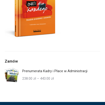
Zamów
Prenumerata Kadry i Płace w Administracji
Zakres
238.00
zł
–
443.00
zł
cen:
od
238.00 zł
do