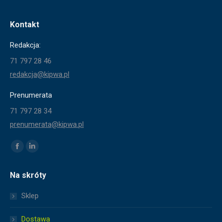
443.00 zł
Kontakt
Redakcja:
71 797 28 46
redakcja@kipwa.pl
Prenumerata
71 797 28 34
prenumerata@kipwa.pl
Znajdź nas na:
Facebook
Linkedin
page
page
Na skróty
opens
opens
in
in
Sklep
new
new
window
window
Dostawa