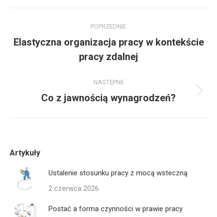
Facebook
LinkedIn
X
Nawigacja
POPRZEDNIE
wpisów
Elastyczna organizacja pracy w kontekście
Poprzedni
pracy zdalnej
wpis:
NASTĘPNE
Następny
Co z jawnością wynagrodzeń?
wpis:
Artykuły
Ustalenie stosunku pracy z mocą wsteczną
2 czerwca 2026
Postać a forma czynności w prawie pracy