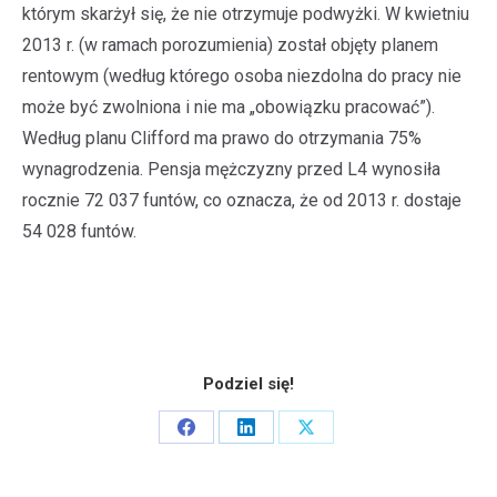
którym skarżył się, że nie otrzymuje podwyżki. W kwietniu
2013 r. (w ramach porozumienia) został objęty planem
rentowym (według którego osoba niezdolna do pracy nie
może być zwolniona i nie ma „obowiązku pracować”).
Według planu Clifford ma prawo do otrzymania 75%
wynagrodzenia. Pensja mężczyzny przed L4 wynosiła
rocznie 72 037 funtów, co oznacza, że od 2013 r. dostaje
54 028 funtów.
Podziel się!
Share
Share
Share
on
on
on