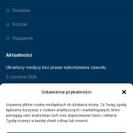
new
new
window
window
Dostawa
Koszyk
Regulamin
Aktualności
Ukraińscy medycy bez prawa wykonywania zawodu
2 czerwca 2026
Skrócony czas pracy w toku
Ustawienia prywatności
2 czerwca 2026
Używamy plików cookie niezbędnych do działania strony. Za Twoją zgodą
będziemy korzystać z cookies analitycznych i marketingowych, które
Wygaszanie pomocy dla Ukraińców
pomagają nam analizować ruch oraz dopasowywać treści i reklamy.
3 marca 2026
Zgodę możesz w każdej chwili cofnąć lub zmienić.