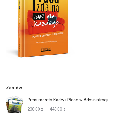
Zamów
Prenumerata Kadry i Płace w Administracji
Zakres
238.00
zł
–
443.00
zł
cen:
od