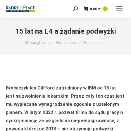
0.00
zł
Szukaj:
0
15 lat na L4 a żądanie podwyżki
Jesteś tutaj:
Strona główna
Aktualności
15 lat na L4 a…
Brytyjczyk Ian Clifford zatrudniony w IBM od 15 lat
jest na zwolnieniu lekarskim. Przez cały ten czas jest
mu wypłacane wynagrodzenie zgodnie z ustalonym
planem. W lutym 2022 r. pozwał firmę do sądu pracy o
dyskryminację ze względu na niepełnosprawność, z
powodu której od 2013 r. nie otrzymuje podwyżki