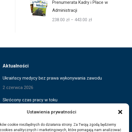
Prenumerata Kadry i Płace w
Administracji
Zakres
238.00
zł
–
443.00
zł
cen:
od
238.00 zł
do
443.00 zł
Aktualności
Ukraińscy medycy bez prawa wykonywania zawodu
2 czerwca 2026
Skrócony czas pracy w toku
2 czerwca 2026
Ustawienia prywatności
Wygaszanie pomocy dla Ukraińców
ków cookie niezbędnych do działania strony. Za Twoją zgodą będziemy
 cookies analitycznych i marketingowych, które pomagają nam analizować
3 marca 2026