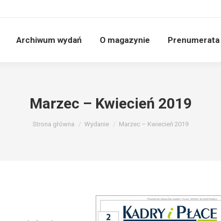
Archiwum wydań
O magazynie
Prenumerata
Marzec – Kwiecień 2019
Jesteś tutaj:
Strona główna
Wydanie
Marzec – Kwiecień 2019