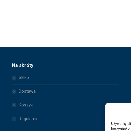
Na skróty
Sklep
Dostawa
Koszyk
Regulamin
Używamy pli
korzystać z