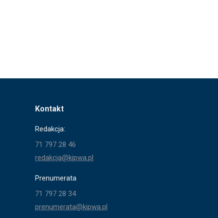
Kontakt
Redakcja:
71 797 28 46
redakcja@kipwa.pl
Prenumerata
71 797 28 34
prenumerata@kipwa.pl