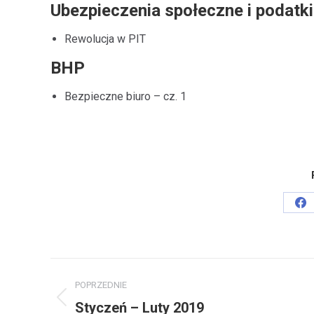
Ubezpieczenia społeczne i podatki
Rewolucja w PIT
BHP
Bezpieczne biuro – cz. 1
Sh
on
Fa
Project
POPRZEDNIE
navigation
Previous
Styczeń – Luty 2019