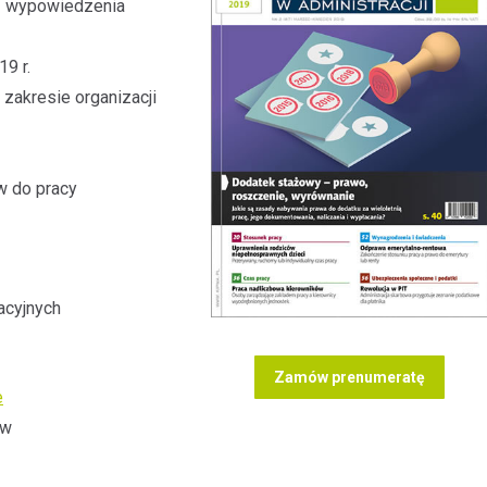
z wypowiedzenia
9 r.
zakresie organizacji
w do pracy
acyjnych
Zamów prenumeratę
e
ów