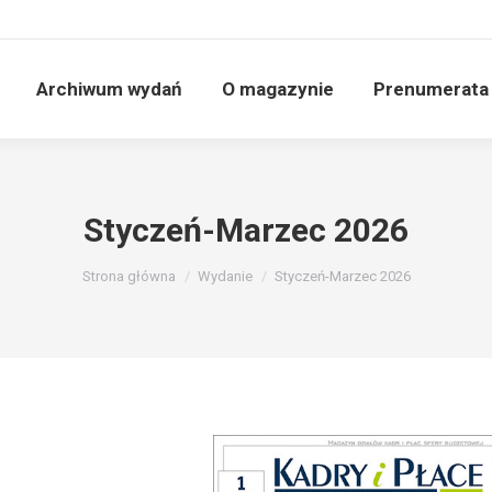
Archiwum wydań
O magazynie
Prenumerata
Styczeń-Marzec 2026
Jesteś tutaj:
Strona główna
Wydanie
Styczeń-Marzec 2026