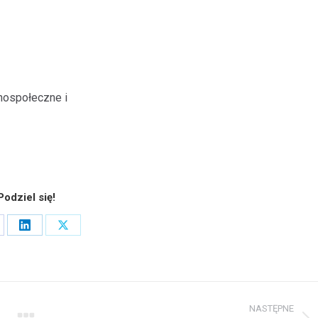
hospołeczne i
Podziel się!
are
Share
Share
on
on
cebook
LinkedIn
X
NASTĘPNE