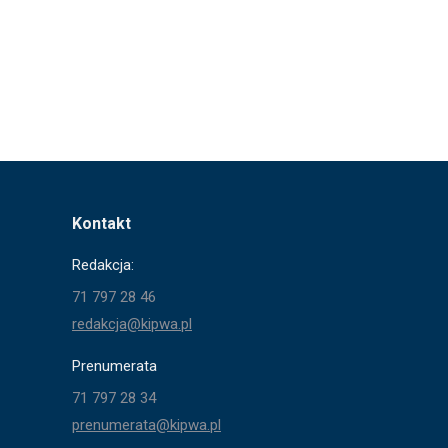
Kontakt
Redakcja:
71 797 28 46
redakcja@kipwa.pl
Prenumerata
71 797 28 34
prenumerata@kipwa.pl