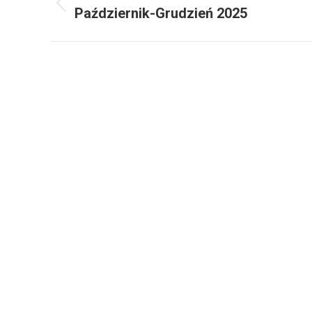
navigation
Previous
Październik-Grudzień 2025
project: