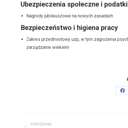
Ubezpieczenia społeczne i podatki
Nagrody jubileuszowe na nowych zasadach
Bezpieczeństwo i higiena pracy
Zakres przedmiotowy uzp, w tym zagrożenia psyc
zarządzanie wiekiem
Sh
on
Fa
Project
POPRZEDNIE