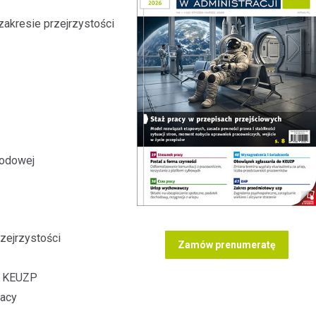
kresie przejrzystości
wodowej
zejrzystości
Zamów prenumeratę
o KEUZP
racy