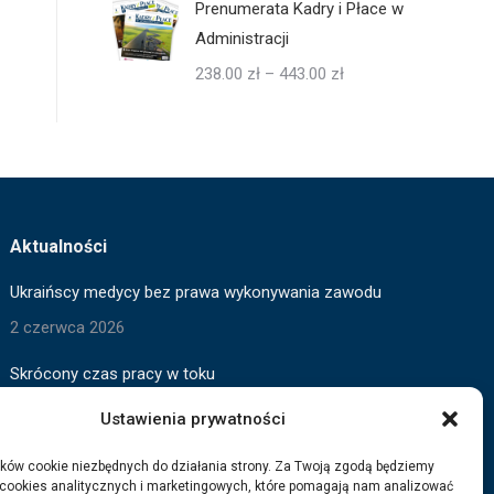
Prenumerata Kadry i Płace w
Administracji
Zakres
238.00
zł
–
443.00
zł
cen:
od
238.00 zł
do
443.00 zł
Aktualności
Ukraińscy medycy bez prawa wykonywania zawodu
2 czerwca 2026
Skrócony czas pracy w toku
2 czerwca 2026
Ustawienia prywatności
Wygaszanie pomocy dla Ukraińców
ków cookie niezbędnych do działania strony. Za Twoją zgodą będziemy
 cookies analitycznych i marketingowych, które pomagają nam analizować
3 marca 2026