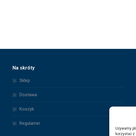
Na skróty
Sklep
Dostawa
Koszyk
Regulamin
Używamy pli
korzystać z