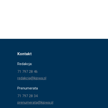
Kontakt
Redakcja:
71 797 28 46
redakcja@kipwa.pl
Prenumerata
71 797 28 34
prenumerata@kipwa.pl