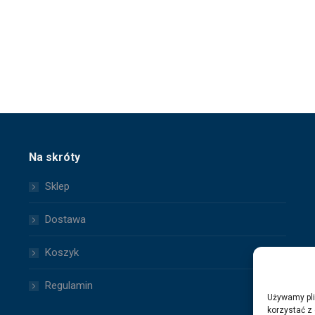
Na skróty
Sklep
Dostawa
Koszyk
Regulamin
Używamy pli
korzystać z