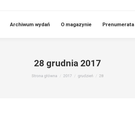
Archiwum wydań
O magazynie
Prenumerata
28 grudnia 2017
Jesteś tutaj:
Strona główna
2017
grudzień
28