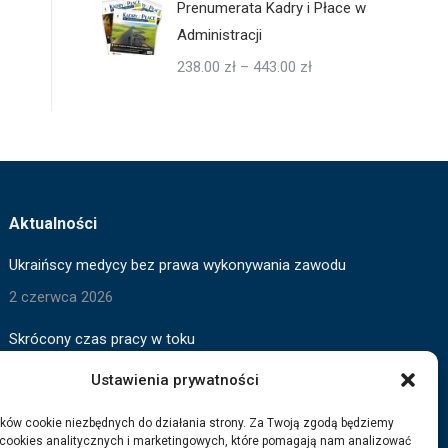
Prenumerata Kadry i Płace w
Administracji
Zakres
238.00
zł
–
443.00
zł
cen:
od
238.00 zł
do
443.00 zł
Aktualności
Ukraińscy medycy bez prawa wykonywania zawodu
2 czerwca 2026
Skrócony czas pracy w toku
2 czerwca 2026
Ustawienia prywatności
Wygaszanie pomocy dla Ukraińców
ków cookie niezbędnych do działania strony. Za Twoją zgodą będziemy
 cookies analitycznych i marketingowych, które pomagają nam analizować
3 marca 2026