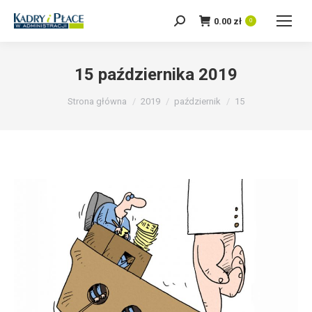
0.00
zł
Szukaj:
0
15 października 2019
Jesteś tutaj:
Strona główna
2019
październik
15