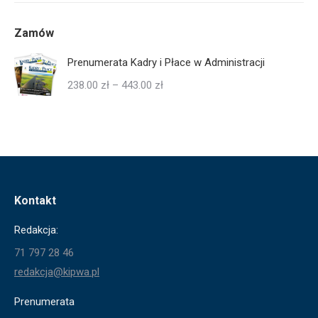
Zamów
Prenumerata Kadry i Płace w Administracji
Zakres
238.00
zł
–
443.00
zł
cen:
od
238.00 zł
do
443.00 zł
Kontakt
Redakcja:
71 797 28 46
redakcja@kipwa.pl
Prenumerata