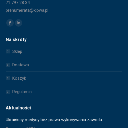
71 797 28 34
prenumerata@kipwa.pl
Znajdź nas na:
Facebook
Linkedin
page
page
Na skróty
opens
opens
in
in
Sklep
new
new
window
window
Dostawa
Koszyk
Regulamin
Aktualności
Ukraińscy medycy bez prawa wykonywania zawodu