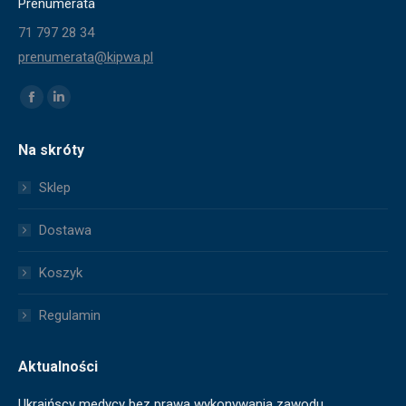
Prenumerata
71 797 28 34
prenumerata@kipwa.pl
Znajdź nas na:
Facebook
Linkedin
page
page
Na skróty
opens
opens
in
in
Sklep
new
new
window
window
Dostawa
Koszyk
Regulamin
Aktualności
Ukraińscy medycy bez prawa wykonywania zawodu