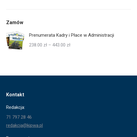
Zamów
Prenumerata Kadry i Płace w Administracji
Zakres
238.00
zł
–
443.00
zł
cen:
od
238.00 zł
do
443.00 zł
Kontakt
Redakcja:
71 797 28 46
redakcja@kipwa.pl