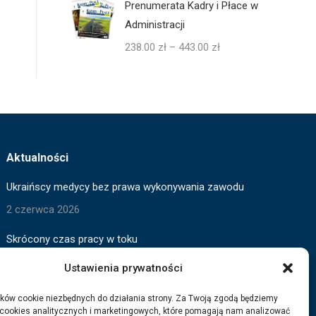
Prenumerata Kadry i Płace w
Administracji
Zakres
238.00
zł
–
443.00
zł
cen:
od
238.00 zł
do
443.00 zł
Aktualności
Ukraińscy medycy bez prawa wykonywania zawodu
2 czerwca 2026
Skrócony czas pracy w toku
2 czerwca 2026
Ustawienia prywatności
Wygaszanie pomocy dla Ukraińców
ków cookie niezbędnych do działania strony. Za Twoją zgodą będziemy
 cookies analitycznych i marketingowych, które pomagają nam analizować
3 marca 2026