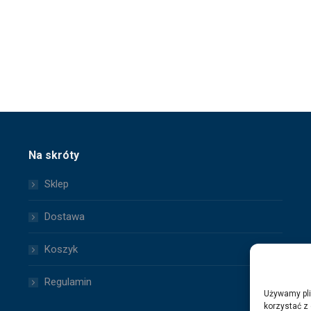
Na skróty
Sklep
Dostawa
Koszyk
Regulamin
Używamy pli
korzystać z