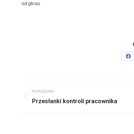
od głosu.
Sh
on
Fa
Nawigacja
POPRZEDNIE
wpisów
Poprzedni
Przesłanki kontroli pracownika
wpis: