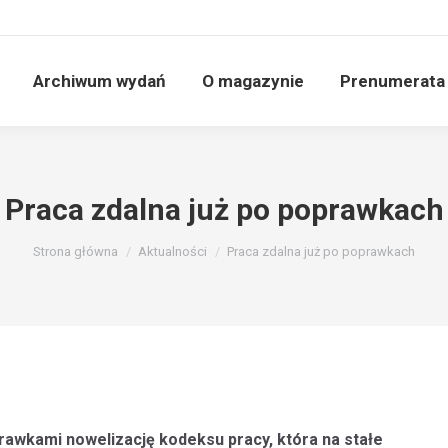
Archiwum wydań
O magazynie
Prenumerata
Praca zdalna już po poprawkach
Jesteś tutaj:
Strona główna
Aktualności
Praca zdalna już po poprawkach
prawkami nowelizację kodeksu pracy, która na stałe