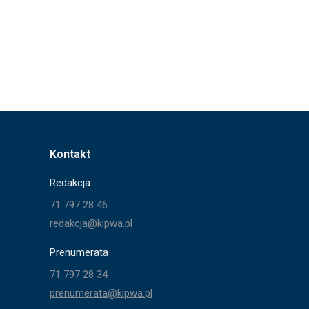
Kontakt
Redakcja:
71 797 28 46
redakcja@kipwa.pl
Prenumerata
71 797 28 34
prenumerata@kipwa.pl