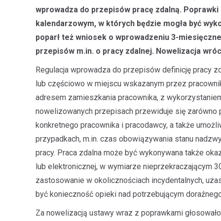
wprowadza do przepisów pracę zdalną. Poprawki za
kalendarzowym, w których będzie mogła być wyko
poparł też wniosek o wprowadzeniu 3-miesięcznej, 
przepisów m.in. o pracy zdalnej. Nowelizacja wróc
Regulacja wprowadza do przepisów definicję pracy zd
lub częściowo w miejscu wskazanym przez pracowni
adresem zamieszkania pracownika, z wykorzystanie
nowelizowanych przepisach przewiduje się zarówno pr
konkretnego pracownika i pracodawcy, a także umożl
przypadkach, m.in. czas obowiązywania stanu nadzwyc
pracy. Praca zdalna może być wykonywana także okaz
lub elektronicznej, w wymiarze nieprzekraczającym 30
zastosowanie w okolicznościach incydentalnych, uz
być konieczność opieki nad potrzebującym doraźnego
Za nowelizacją ustawy wraz z poprawkami głosowało 9