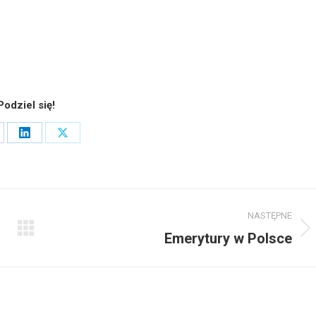
Podziel się!
are
Share
Share
on
on
cebook
LinkedIn
X
NASTĘPNE
Następny
Emerytury w Polsce
wpis: