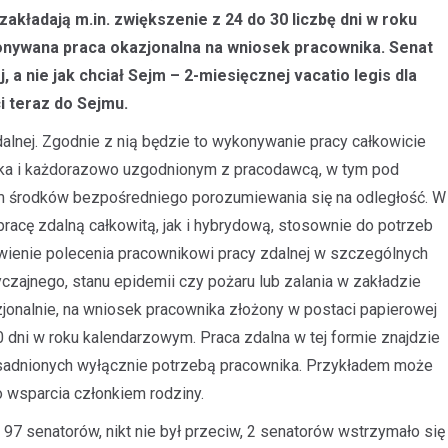
kładają m.in. zwiększenie z 24 do 30 liczbę dni w roku
nywana praca okazjonalna na wniosek pracownika. Senat
a nie jak chciał Sejm – 2-miesięcznej vacatio legis dla
i teraz do Sejmu.
alnej. Zgodnie z nią będzie to wykonywanie pracy całkowicie
ka i każdorazowo uzgodnionym z pracodawcą, w tym pod
m środków bezpośredniego porozumiewania się na odległość. W
acę zdalną całkowitą, jak i hybrydową, stosownie do potrzeb
iwienie polecenia pracownikowi pracy zdalnej w szczególnych
zajnego, stanu epidemii czy pożaru lub zalania w zakładzie
jonalnie, na wniosek pracownika złożony w postaci papierowej
 dni w roku kalendarzowym. Praca zdalna w tej formie znajdzie
asadnionych wyłącznie potrzebą pracownika. Przykładem może
 wsparcia członkiem rodziny.
7 senatorów, nikt nie był przeciw, 2 senatorów wstrzymało się