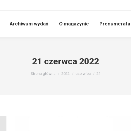
Archiwum wydań
O magazynie
Prenumerata
21 czerwca 2022
Jesteś tutaj:
Strona główna
2022
czerwiec
21