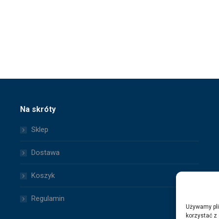
Na skróty
Sklep
Dostawa
Koszyk
Regulamin
Używamy pli
korzystać z