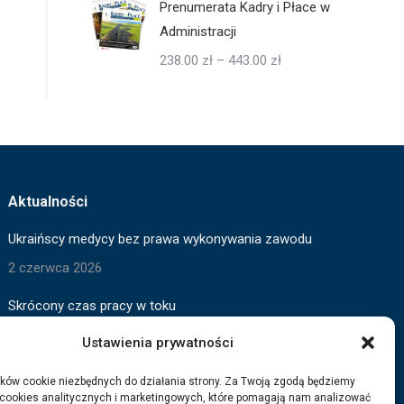
Prenumerata Kadry i Płace w
Administracji
Zakres
238.00
zł
–
443.00
zł
cen:
od
238.00 zł
do
443.00 zł
Aktualności
Ukraińscy medycy bez prawa wykonywania zawodu
2 czerwca 2026
Skrócony czas pracy w toku
2 czerwca 2026
Ustawienia prywatności
Wygaszanie pomocy dla Ukraińców
ków cookie niezbędnych do działania strony. Za Twoją zgodą będziemy
 cookies analitycznych i marketingowych, które pomagają nam analizować
3 marca 2026