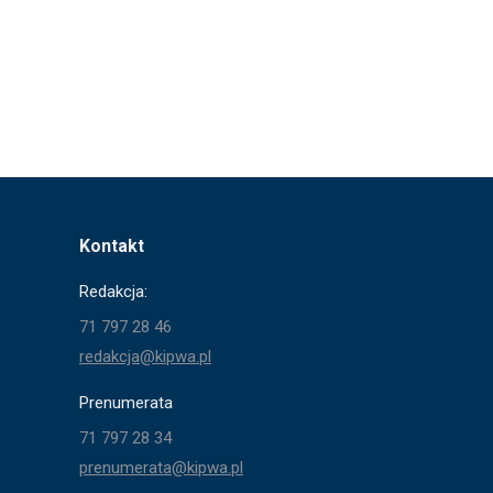
Kontakt
Redakcja:
71 797 28 46
redakcja@kipwa.pl
Prenumerata
71 797 28 34
prenumerata@kipwa.pl