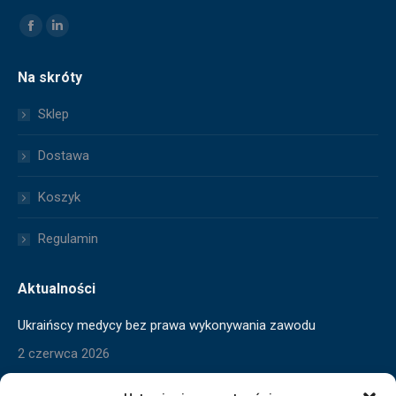
Znajdź nas na:
Facebook
Linkedin
page
page
Na skróty
opens
opens
in
in
Sklep
new
new
window
window
Dostawa
Koszyk
Regulamin
Aktualności
Ukraińscy medycy bez prawa wykonywania zawodu
2 czerwca 2026
Skrócony czas pracy w toku