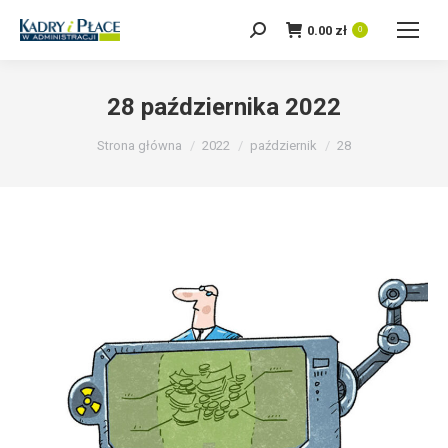
0.00
zł
Szukaj:
0
28 października 2022
Jesteś tutaj:
Strona główna
2022
październik
28