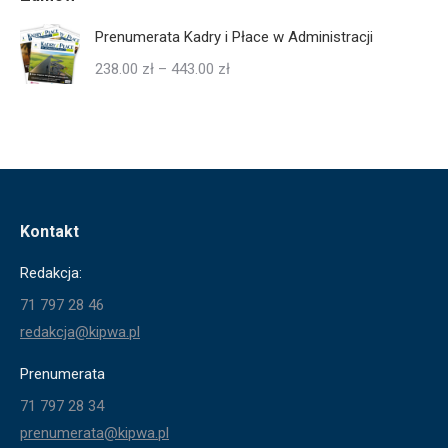
Prenumerata Kadry i Płace w Administracji
Zakres
238.00
zł
–
443.00
zł
cen:
od
238.00 zł
do
443.00 zł
Kontakt
Redakcja:
71 797 28 46
redakcja@kipwa.pl
Prenumerata
71 797 28 34
prenumerata@kipwa.pl