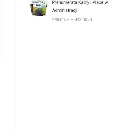
Prenumerata Kadry i Płace w
Administracji
Zakres
238.00
zł
–
443.00
zł
cen:
od
238.00 zł
do
443.00 zł