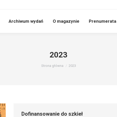
Archiwum wydań
O magazynie
Prenumerata
2023
Jesteś tutaj:
Strona główna
2023
Dofinansowanie do szkieł